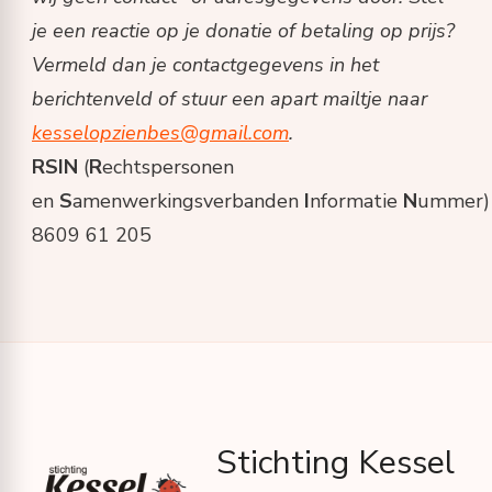
je een reactie op je donatie of betaling op prijs?
Vermeld dan je contactgegevens in het
berichtenveld of stuur een apart mailtje naar
kesselopzienbes@gmail.com
.
RSIN
(
R
echtspersonen
en
S
amenwerkingsverbanden
I
nformatie
N
ummer)
8609 61 205
Stichting Kessel